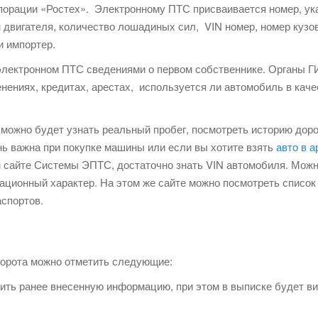
рпорации «Ростех». Электронному ПТС присваивается номер, у
м двигателя, количество лошадиных сил, VIN номер, номер кузо
 импортер.
лектронном ПТС сведениями о первом собственнике. Органы Г
ниях, кредитах, арестах, используется ли автомобиль в качес
можно будет узнать реальный пробег, посмотреть историю дор
нь важна при покупке машины или если вы хотите взять
авто в 
сайте Системы ЭПТС, достаточно знать VIN автомобиля. Можно 
ционный характер. На этом же сайте можно посмотреть список 
аспортов.
орота можно отметить следующие:
ить ранее внесенную информацию, при этом в выписке будет вид