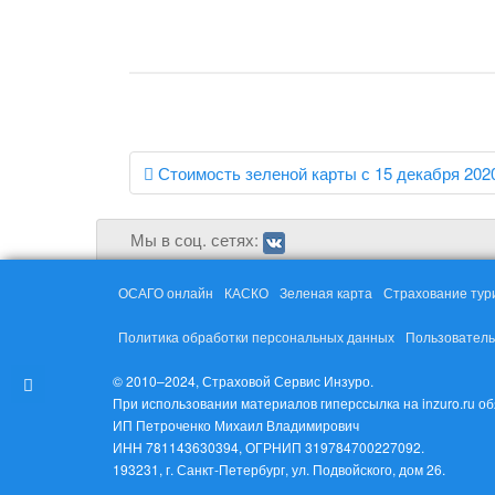
Навигация
Стоимость зеленой карты с 15 декабря 202
по
записям
Мы в соц. сетях:
ОСАГО онлайн
КАСКО
Зеленая карта
Страхование тур
Политика обработки персональных данных
Пользователь
© 2010–2024, Страховой Сервис Инзуро.
При использовании материалов гиперссылка на inzuro.ru о
ИП Петроченко Михаил Владимирович
ИНН 781143630394, ОГРНИП 319784700227092.
193231, г. Санкт-Петербург, ул. Подвойского, дом 26.