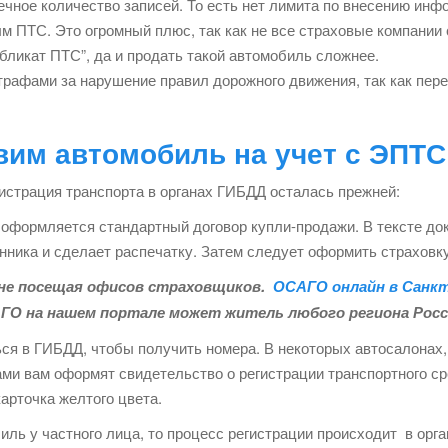
ечное количество записей. То есть нет лимита по внесению ин
ым ПТС. Это огромный плюс, так как не все страховые компании
бликат ПТС”, да и продать такой автомобиль сложнее.
рафами за нарушение правил дорожного движения, так как пер
вим автомобиль на учет с ЭПТС
гистрация транспорта в органах ГИБДД осталась прежней:
а оформляется стандартный договор купли-продажи. В тексте д
енника и сделает распечатку. Затем следует оформить страховк
 не посещая офисов страховщиков.
ОСАГО онлайн в Санк
ГО на нашем портале может житель любого региона Росси
я в ГИБДД, чтобы получить номера. В некоторых автосалонах,
ами вам оформят свидетельство о регистрации транспортного ср
арточка желтого цвета.
ль у частного лица, то процесс регистрации происходит в орг