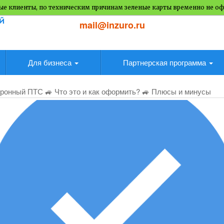
е клиенты, по техническим причинам зеленые карты временно не о
mail@inzuro.ru
Для бизнеса
Партнерская программа
ронный ПТС 🚙 Что это и как оформить? 🚙 Плюсы и минусы