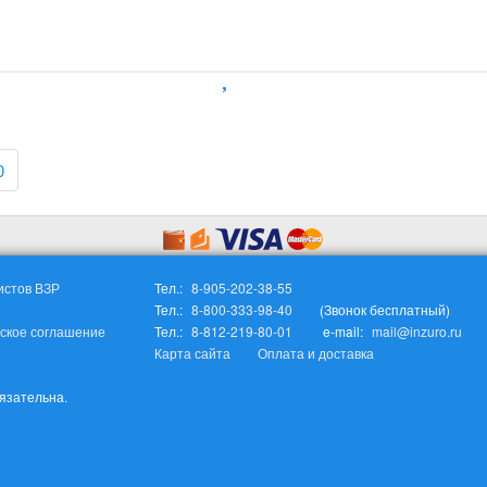
0
истов ВЗР
Тел.:
8-905-202-38-55
Тел.:
8-800-333-98-40
(Звонок бесплатный)
ское соглашение
Тел.:
8-812-219-80-01
e-mail:
mail@inzuro.ru
Карта сайта
Оплата и доставка
бязательна.