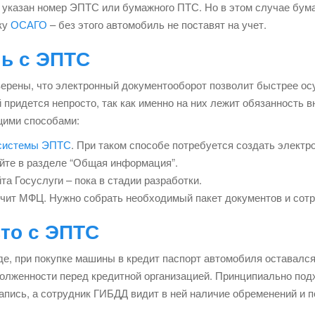
де указан номер ЭПТС или бумажного ПТС. Но в этом случае б
ку
ОСАГО
– без этого автомобиль не поставят на учет.
ль с ЭПТС
ерены, что электронный документооборот позволит быстрее осу
 придется непросто, так как именно на них лежит обязанность 
щими способами:
 системы ЭПТС
. При таком способе потребуется создать электр
айте в разделе “Общая информация”.
а Госуслуги – пока в стадии разработки.
ручит МФЦ. Нужно собрать необходимый пакет документов и сот
то с ЭПТС
, при покупке машины в кредит паспорт автомобиля оставался 
олженности перед кредитной организацией. Принципиально подх
апись, а сотрудник ГИБДД видит в ней наличие обременений и п