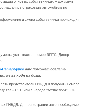
формации о новых собственниках – документ
 соглашались страховать автомобиль по
еоформление и смена собственника происходит
окумента указывается номер ЭПТС. Дилер
у.
т-Петербурге
вам поможет сделать
и, не выходя из дома.
 есть представители ГИБДД и получить номера
едства – СТС или в народе “техпаспорт”. Он
анах ГИБДД. Для регистрации авто необходимо