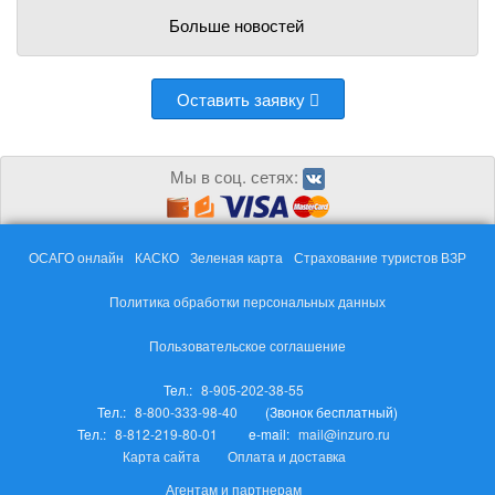
Больше новостей
Оставить заявку
Мы в соц. сетях:
ОСАГО онлайн
КАСКО
Зеленая карта
Страхование туристов ВЗР
Политика обработки персональных данных
Пользовательское соглашение
Тел.:
8-905-202-38-55
Тел.:
8-800-333-98-40
(Звонок бесплатный)
Тел.:
8-812-219-80-01
e-mail:
mail@inzuro.ru
Карта сайта
Оплата и доставка
Агентам и партнерам