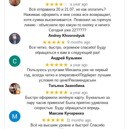
★★★★
☆
a year ago
Всё отправила 20 и 21.07. но как оплатить?
Нажимаю оформить и мне снова все возвращает,
хотя сумма высвечивается. Позвонил на горячую
линию - объяснили про какую-то кнопку и ничего.
Сегодня уже 22?????
Andrey Khvorostyuk
★★★★★
9 months ago
Все четко, быстро, огромное спасибо! Буду
обращаться к вам в следующий раз!
Андрей Кузьмин
★★★★★
a year ago
Пользуюсь услугами Михаила уже не первый
год, всегда четко и оперативно!Подберет лучшие
условия по цене!Рекомендасьен
Татьяна Зазнобина
★★★★★
a year ago
Быстро оформили зелёную карту. Буквально за
пару часов привезли! Была приятно удивлена
скоростью. Буду обращаться впредь.
Максим Кучеренко
★★★★★
11 months ago
Всё на высшем уровне и быстро! Спасибо