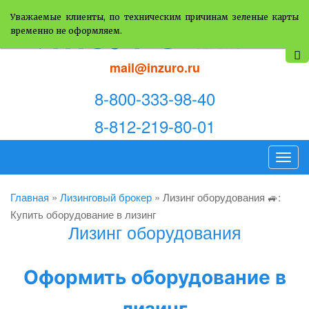
Уважаемые клиенты, по техническим причинам зеленые карты
временно не оформляем.
mail@inzuro.ru
8-800-333-98-40
8-812-219-80-01
T
o
g
Главная
»
Лизинговый брокер
»
Лизинг оборудования 🚙:
g
Купить оборудование в лизинг
Лизинг оборудования
l
e
n
Оформить оборудование в
a
v
лизинг