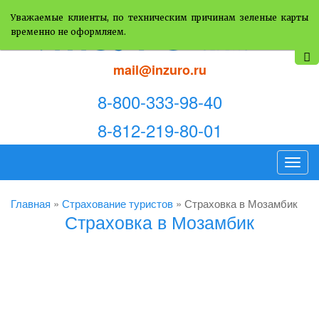
Уважаемые клиенты, по техническим причинам зеленые карты
временно не оформляем.
mail@inzuro.ru
8-800-333-98-40
8-812-219-80-01
T
o
g
Главная
»
Страхование туристов
»
Страховка в Мозамбик
Страховка в Мозамбик
g
l
e
n
a
v