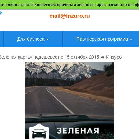
е клиенты, по техническим причинам зеленые карты временно не о
mail@inzuro.ru
Для бизнеса
Партнерская программа
Зеленая карта» подешевеет с 15 октября 2015 🚙 Инзуро