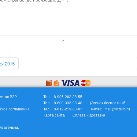
ря 2015
истов ВЗР
Тел.:
8-905-202-38-55
Тел.:
8-800-333-98-40
(Звонок бесплатный)
ское соглашение
Тел.:
8-812-219-80-01
e-mail:
mail@inzuro.ru
Карта сайта
Оплата и доставка
бязательна.