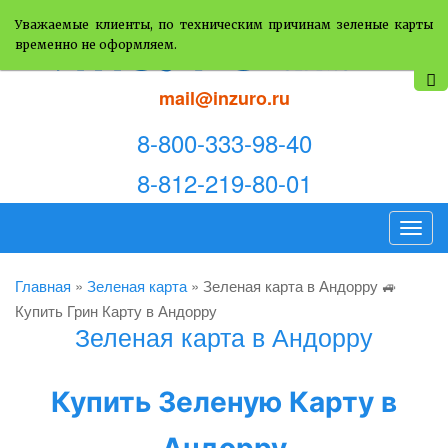
Уважаемые клиенты, по техническим причинам зеленые карты
временно не оформляем.
mail@inzuro.ru
8-800-333-98-40
8-812-219-80-01
T
o
g
Главная
»
Зеленая карта
»
Зеленая карта в Андорру 🚙
g
Купить Грин Карту в Андорру
Зеленая карта в Андорру
l
e
n
Купить Зеленую Карту в
a
v
Андорру