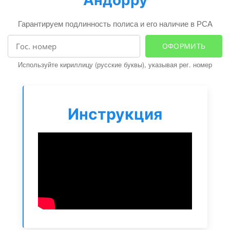
i
g
Гарантируем подлинность полиса и его наличие в РСА
a
t
ОФОРМИТЬ
i
Используйте кириллицу (русские буквы), указывая рег. номер
o
n
Инструкция