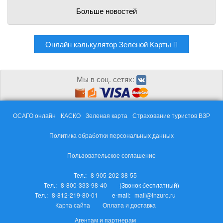
Больше новостей
Онлайн калькулятор Зеленой Карты
Мы в соц. сетях:
ОСАГО онлайн
КАСКО
Зеленая карта
Страхование туристов ВЗР
Политика обработки персональных данных
Пользовательское соглашение
Тел.:
8-905-202-38-55
Тел.:
8-800-333-98-40
(Звонок бесплатный)
Тел.:
8-812-219-80-01
e-mail:
mail@inzuro.ru
Карта сайта
Оплата и доставка
Агентам и партнерам