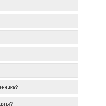
енника?
арты?