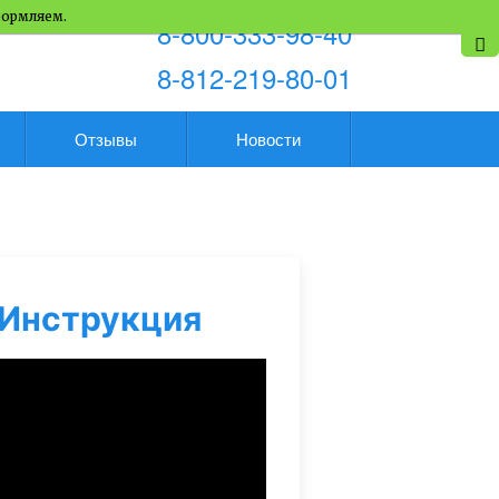
формляем.
8-800-333-98-40
8-812-219-80-01
Отзывы
Новости
Инструкция