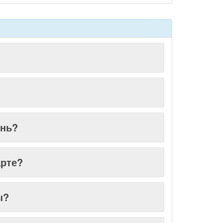
ень?
арте?
ы?