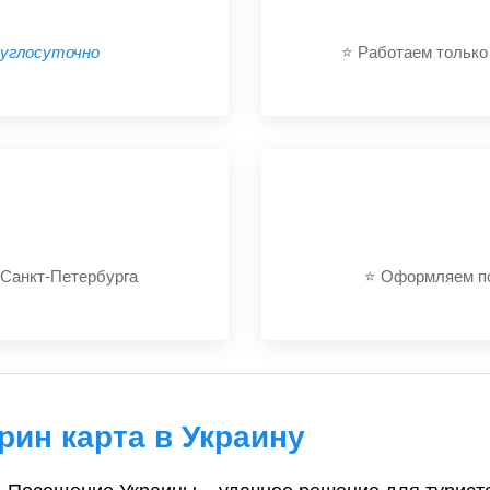
руглосуточно
⭐️ Работаем тольк
 Санкт-Петербурга
⭐️ Оформляем п
рин карта в Украину
Посещение Украины – удачное решение для туристо