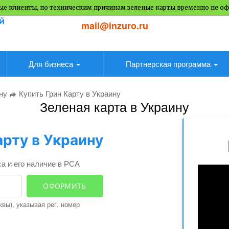
е клиенты, по техническим причинам зеленые карты временно не о
mail@inzuro.ru
Для бизнеса
Партнерская программа
ну 🚙 Купить Грин Карту в Украину
Зеленая карта в Украину
рту в Украину
а и его наличие в РСА
ОФОРМИТЬ
вы), указывая рег. номер