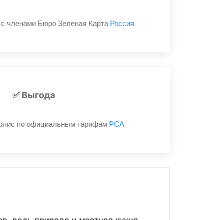
о с членами Бюро Зеленая Карта
Россия
✅ Выгода
олис по официальным тарифам
РСА
в, ведь природа и местная кухня