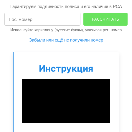
i
Гарантируем подлинность полиса и его наличие в РСА
g
a
РАССЧИТАТЬ
t
Используйте кириллицу (русские буквы), указывая рег. номер
i
Забыли или ещё не получили номер
o
n
Инструкция