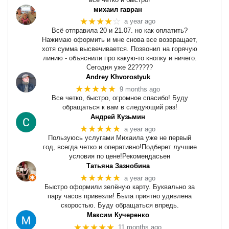
михаил гавран
★★★★
☆
a year ago
Всё отправила 20 и 21.07. но как оплатить?
Нажимаю оформить и мне снова все возвращает,
хотя сумма высвечивается. Позвонил на горячую
линию - объяснили про какую-то кнопку и ничего.
Сегодня уже 22?????
Andrey Khvorostyuk
★★★★★
9 months ago
Все четко, быстро, огромное спасибо! Буду
обращаться к вам в следующий раз!
Андрей Кузьмин
★★★★★
a year ago
Пользуюсь услугами Михаила уже не первый
год, всегда четко и оперативно!Подберет лучшие
условия по цене!Рекомендасьен
Татьяна Зазнобина
★★★★★
a year ago
Быстро оформили зелёную карту. Буквально за
пару часов привезли! Была приятно удивлена
скоростью. Буду обращаться впредь.
Максим Кучеренко
★★★★★
11 months ago