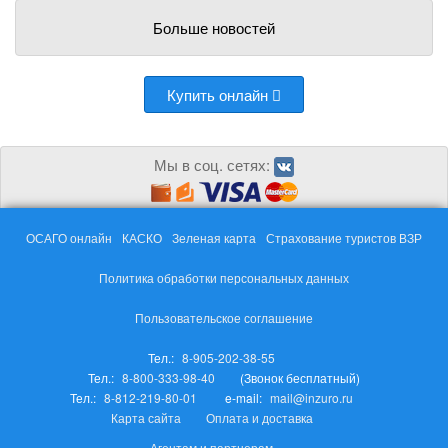
Больше новостей
Купить онлайн
Мы в соц. сетях:
ОСАГО онлайн
КАСКО
Зеленая карта
Страхование туристов ВЗР
Политика обработки персональных данных
Пользовательское соглашение
Тел.:
8-905-202-38-55
Тел.:
8-800-333-98-40
(Звонок бесплатный)
Тел.:
8-812-219-80-01
e-mail:
mail@inzuro.ru
Карта сайта
Оплата и доставка
Агентам и партнерам