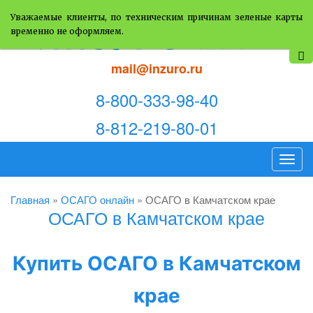
Уважаемые клиенты, по техническим причинам зеленые карты
временно не оформляем.
mail@inzuro.ru
8-800-333-98-40
8-812-219-80-01
T
o
g
Главная
»
ОСАГО онлайн
»
ОСАГО в Камчатском крае
ОСАГО в Камчатском крае
g
l
e
Купить ОСАГО в Камчатском
n
a
крае
v