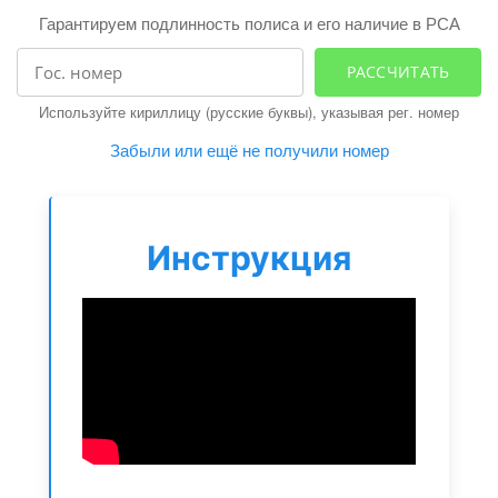
i
Гарантируем подлинность полиса и его наличие в РСА
g
a
РАССЧИТАТЬ
t
Используйте кириллицу (русские буквы), указывая рег. номер
i
Забыли или ещё не получили номер
o
n
Инструкция