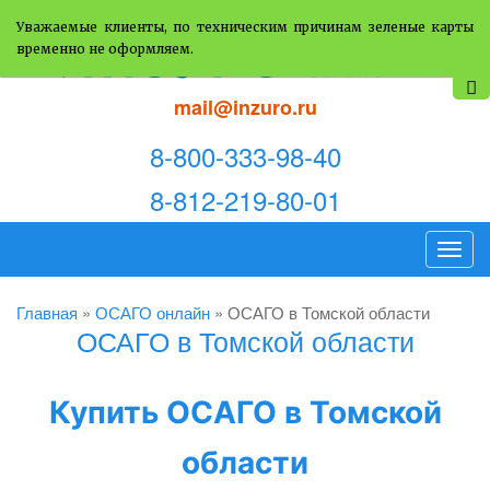
Уважаемые клиенты, по техническим причинам зеленые карты
временно не оформляем.
mail@inzuro.ru
8-800-333-98-40
8-812-219-80-01
T
o
g
Главная
»
ОСАГО онлайн
»
ОСАГО в Томской области
ОСАГО в Томской области
g
l
e
Купить ОСАГО в Томской
n
a
области
v