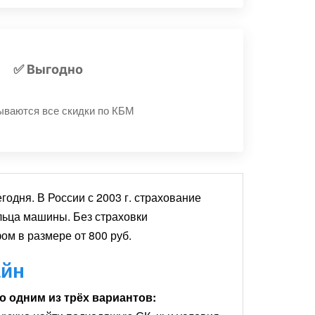
аличия полиса в
базе РСА
✅ Выгодно
ываются все скидки по КБМ
одня. В России с 2003 г. страхование
льца машины. Без страховки
ом в размере от 800 руб.
айн