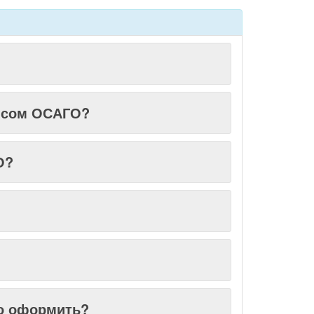
лисом ОСАГО?
О?