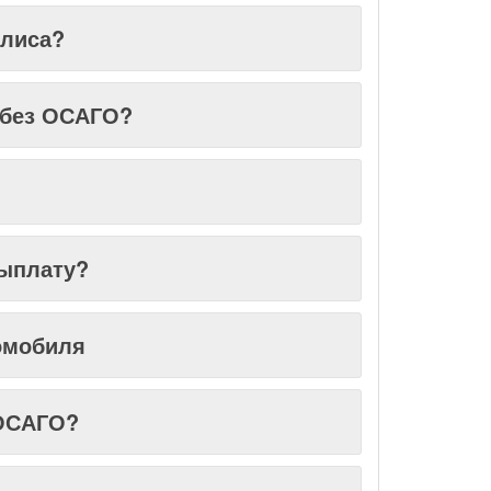
иля?
олиса?
 без ОСАГО?
выплату?
томобиля
 ОСАГО?