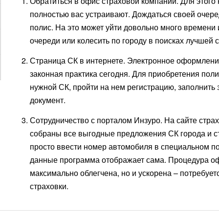
Оформить страховой полис ОСАГО в г. Реутов можно
Обратиться в офис страховой компании. Для этого
полностью вас устраивают. Дождаться своей очер
полис. На это может уйти довольно много времени и
очереди или колесить по городу в поисках лучшей 
Страница СК в интернете. Электронное оформлени
законная практика сегодня. Для приобретения пол
нужной СК, пройти на нем регистрацию, заполнить
документ.
Сотрудничество с порталом Инзуро. На сайте стра
собраны все выгодные предложения СК города и с
просто ввести номер автомобиля в специальном по
данные программа отображает сама. Процедура о
максимально облегчена, но и ускорена – потребует
страховки.