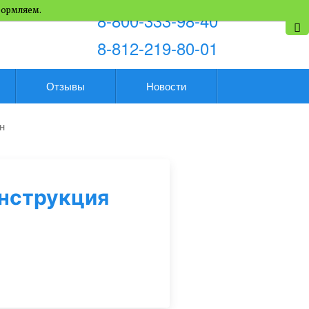
формляем.
8-800-333-98-40
8-812-219-80-01
Отзывы
Новости
н
нструкция