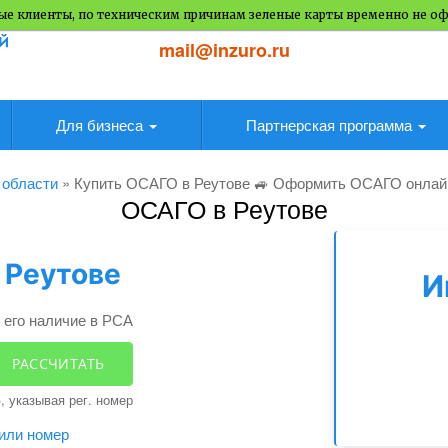
е клиенты, по техническим причинам зеленые карты временно не о
mail@inzuro.ru
Для бизнеса
Партнерская программа
 области
»
Купить ОСАГО в Реутове 🚙 Оформить ОСАГО онлай
ОСАГО в Реутове
 Реутове
И
 его наличие в РСА
РАССЧИТАТЬ
, указывая рег. номер
или номер