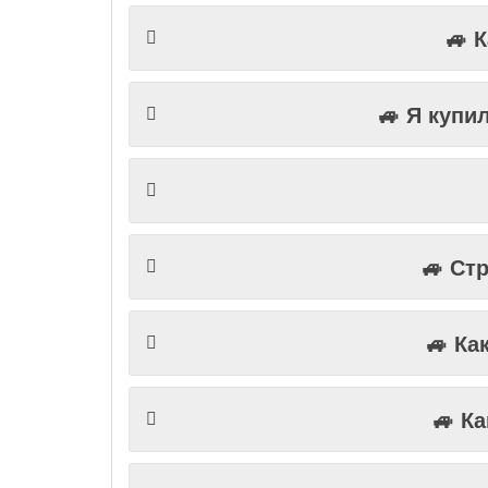

🚙 
🚙 Я купи
🚙 Ст
🚙 Ка
🚙 К