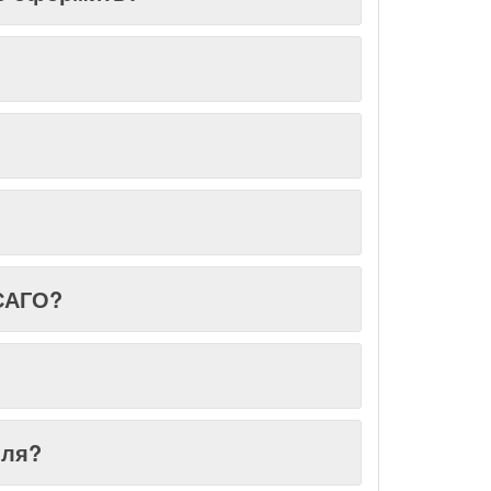
го оформить?
САГО?