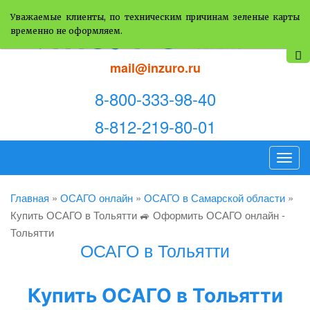
Уважаемые клиенты, по техническим причинам зеленые карты
временно не оформляем.
mail@inzuro.ru
8-800-333-98-40
8-812-219-80-01
T
o
g
Главная
»
ОСАГО онлайн
»
ОСАГО в Самарской области
»
g
Купить ОСАГО в Тольятти 🚙 Оформить ОСАГО онлайн -
l
Тольятти
ОСАГО в Тольятти
e
n
a
Купить ОСАГО в Тольятти
v