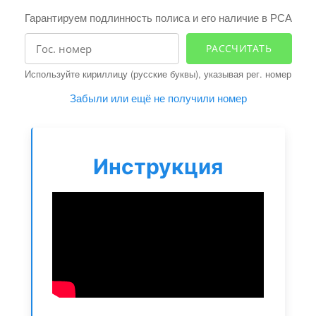
i
Гарантируем подлинность полиса и его наличие в РСА
g
a
РАССЧИТАТЬ
t
Используйте кириллицу (русские буквы), указывая рег. номер
i
o
Забыли или ещё не получили номер
n
Инструкция